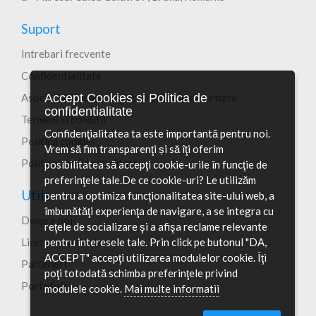
Suport
Intrebari frecvente
Confidentialitate
Accept Cookies si Politica de
Asociatia Romana a specialistilor in securitate
confidentialitate
Termeni si conditii
Confidenţialitatea ta este importantă pentru noi.
Politica cookies
Vrem să fim transparenţi și să îţi oferim
Politica confidentialitate
posibilitatea să accepţi cookie-urile în funcţie de
preferinţele tale.De ce cookie-uri? Le utilizăm
Utile
pentru a optimiza funcţionalitatea site-ului web, a
îmbunătăţi experienţa de navigare, a se integra cu
Despre noi
reţele de socializare şi a afişa reclame relevante
pentru interesele tale. Prin click pe butonul "DA,
Licente si autorizari
ACCEPT" accepţi utilizarea modulelor cookie. Îţi
Parteneri
poţi totodată schimba preferinţele privind
Portofoliu
modulele cookie.
Mai multe informatii