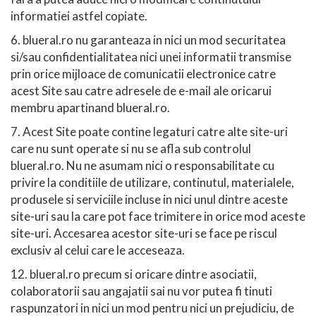
informatiei astfel copiate.
6. blueral.ro nu garanteaza in nici un mod securitatea
si/sau confidentialitatea nici unei informatii transmise
prin orice mijloace de comunicatii electronice catre
acest Site sau catre adresele de e-mail ale oricarui
membru apartinand blueral.ro.
7. Acest Site poate contine legaturi catre alte site-uri
care nu sunt operate si nu se afla sub controlul
blueral.ro. Nu ne asumam nici o responsabilitate cu
privire la conditiile de utilizare, continutul, materialele,
produsele si serviciile incluse in nici unul dintre aceste
site-uri sau la care pot face trimitere in orice mod aceste
site-uri. Accesarea acestor site-uri se face pe riscul
exclusiv al celui care le acceseaza.
12. blueral.ro precum si oricare dintre asociatii,
colaboratorii sau angajatii sai nu vor putea fi tinuti
raspunzatori in nici un mod pentru nici un prejudiciu, de