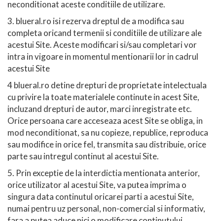
neconditionat aceste conditiile de utilizare.
3. blueral.ro isi rezerva dreptul de a modifica sau
completa oricand termenii si conditiile de utilizare ale
acestui Site. Aceste modificari si/sau completari vor
intra in vigoare in momentul mentionarii lor in cadrul
acestui Site
4 blueral.ro detine drepturi de proprietate intelectuala
cu privire la toate materialele continute in acest Site,
incluzand drepturi de autor, marci inregistrate etc.
Orice persoana care acceseaza acest Site se obliga, in
mod neconditionat, sa nu copieze, republice, reproduca
sau modifice in orice fel, transmita sau distribuie, orice
parte sau intregul continut al acestui Site.
5. Prin exceptie de la interdictia mentionata anterior,
orice utilizator al acestui Site, va putea imprima o
singura data continutul oricarei parti a acestui Site,
numai pentru uz personal, non-comercial si informativ,
fara a putea aduce nici o modificare continutului