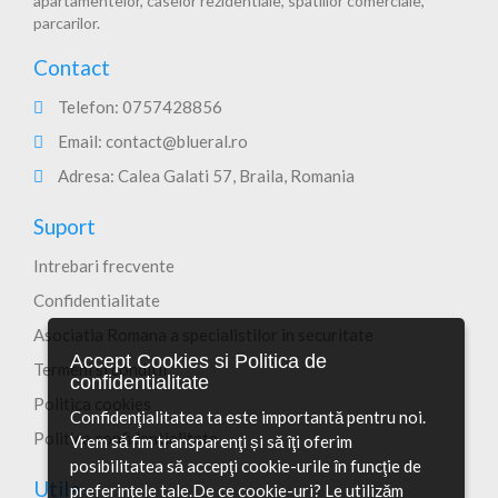
apartamentelor, caselor rezidentiale, spatiilor comerciale,
parcarilor.
Contact
Telefon:
0757428856
Email:
contact@blueral.ro
Adresa: Calea Galati 57, Braila, Romania
Suport
Intrebari frecvente
Confidentialitate
Asociatia Romana a specialistilor in securitate
Accept Cookies si Politica de
Termeni si conditii
confidentialitate
Politica cookies
Confidenţialitatea ta este importantă pentru noi.
Politica confidentialitate
Vrem să fim transparenţi și să îţi oferim
posibilitatea să accepţi cookie-urile în funcţie de
Utile
preferinţele tale.De ce cookie-uri? Le utilizăm