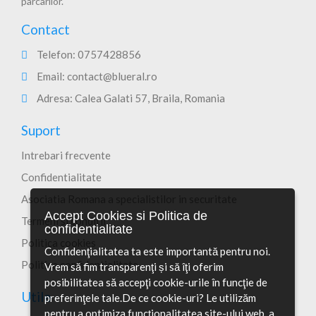
parcarilor.
Contact
Telefon:
0757428856
Email:
contact@blueral.ro
Adresa: Calea Galati 57, Braila, Romania
Suport
Intrebari frecvente
Confidentialitate
Asociatia Romana a specialistilor in securitate
Accept Cookies si Politica de
Termeni si conditii
confidentialitate
Politica cookies
Confidenţialitatea ta este importantă pentru noi.
Politica confidentialitate
Vrem să fim transparenţi și să îţi oferim
posibilitatea să accepţi cookie-urile în funcţie de
Utile
preferinţele tale.De ce cookie-uri? Le utilizăm
pentru a optimiza funcţionalitatea site-ului web, a