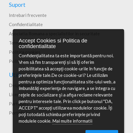
Suport
Intrebari frecvente
Confidentialitate
Asociatia Romana a specialistilor in securitate
Accept Cookies si Politica de
Termeni si conditii
confidentialitate
Politica cookies
Confidenţialitatea ta este importantă pentru noi.
Politica confidentialitate
Vrem să fim transparenţi și să îţi oferim
posibilitatea să accepţi cookie-urile în funcţie de
Utile
preferinţele tale.De ce cookie-uri? Le utilizăm
pentru a optimiza funcţionalitatea site-ului web, a
Despre noi
îmbunătăţi experienţa de navigare, a se integra cu
Licente si autorizari
reţele de socializare şi a afişa reclame relevante
pentru interesele tale. Prin click pe butonul "DA,
Parteneri
ACCEPT" accepţi utilizarea modulelor cookie. Îţi
Portofoliu
poţi totodată schimba preferinţele privind
modulele cookie.
Mai multe informatii